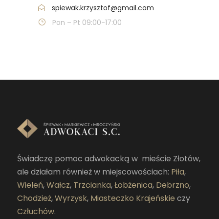
spiewak.krzysztof@gmail.com
Pon – Pt 09:00-17:00
Świadczę pomoc adwokacką w mieście Złotów,
ale działam również w miejscowościach:
Piła
,
Wieleń
,
Wałcz
,
Trzcianka
,
Łobżenica
,
Debrzno
,
Chodzież
,
Wyrzysk
,
Miasteczko Krajeńskie
czy
Człuchów
.