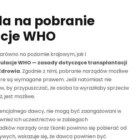
a na pobranie
acje WHO
zarówno na poziomie krajowym, jak i
ulacje WHO — zasady dotyczące transplantacji
Zdrowia
. Zgodnie z nimi, pobranie narządów możliwe
 które są wymagane prawem. Jeśli natomiast nie
aw, by przypuszczać, że osoba ta wyraziłaby sprzeciw
 jest możliwe.
otencjalnego dawcy, nie mogą być zaangażowani w
ównież ich uczestnictwo w zabiegach
adków narządy oraz tkanki powinno się pobierać od
żywych, wskazuje się, że dawca powinien być