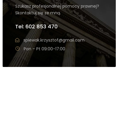
Szukasz profesjonalnej pomocy prawnej?
Skontaktuj się ze mną.
Tel: 602 853 470
spiewak.krzysztof@gmail.com
Pon – Pt 09:00-17:00