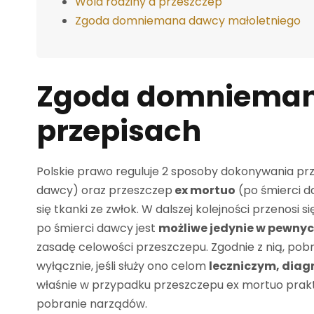
Wola rodziny a przeszczep
Zgoda domniemana dawcy małoletniego
Zgoda domnieman
przepisach
Polskie prawo reguluje 2 sposoby dokonywania pr
dawcy) oraz przeszczep
ex mortuo
(po śmierci d
się tkanki ze zwłok. W dalszej kolejności przenos
po śmierci dawcy jest
możliwe jedynie w pewnyc
zasadę celowości przeszczepu. Zgodnie z nią, po
wyłącznie, jeśli służy ono celom
leczniczym, dia
właśnie w przypadku przeszczepu ex mortuo prakty
pobranie narządów.