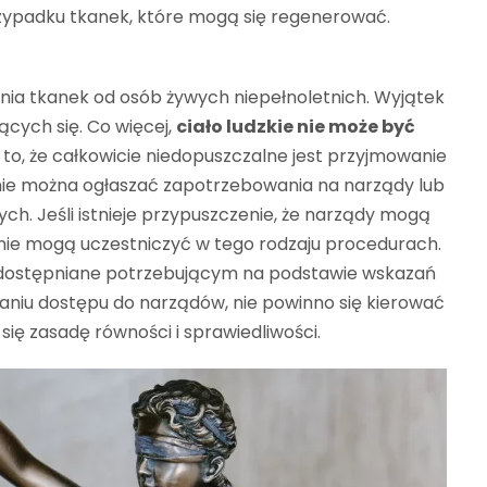
rzypadku tkanek, które mogą się regenerować.
ia tkanek od osób żywych niepełnoletnich. Wyjątek
cych się. Co więcej,
ciało ludzkie nie może być
 to, że całkowicie niedopuszczalne jest przyjmowanie
 nie można ogłaszać zapotrzebowania na narządy lub
h. Jeśli istnieje przypuszczenie, że narządy mogą
nie mogą uczestniczyć w tego rodzaju procedurach.
 udostępniane potrzebującym na podstawie wskazań
ianiu dostępu do narządów, nie powinno się kierować
ię zasadę równości i sprawiedliwości.