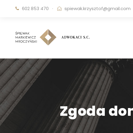
602 853 470
·
spiewak.krzysztof@gmail.com
Zgoda do