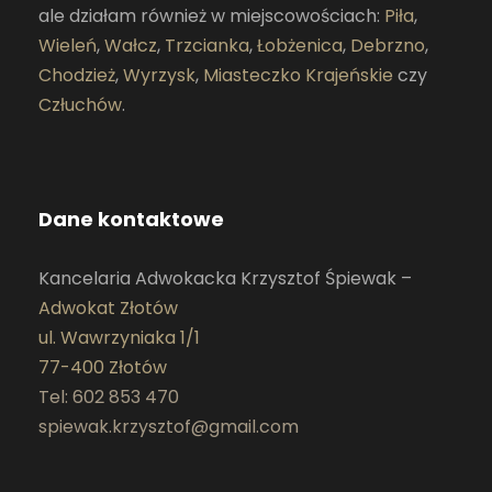
ale działam również w miejscowościach:
Piła
,
Wieleń
,
Wałcz
,
Trzcianka
,
Łobżenica
,
Debrzno
,
Chodzież
,
Wyrzysk
,
Miasteczko Krajeńskie
czy
Człuchów
.
Dane kontaktowe
Kancelaria Adwokacka Krzysztof Śpiewak –
Adwokat Złotów
ul. Wawrzyniaka 1/1
77-400 Złotów
Tel: 602 853 470
spiewak.krzysztof@gmail.com