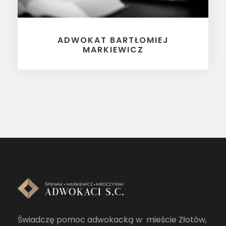
ADWOKAT BARTŁOMIEJ
MARKIEWICZ
Świadczę pomoc adwokacką w mieście Złotów,