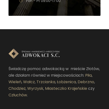
Pon – Pt 09:00-17:00
Świadczę pomoc adwokacką w mieście Złotów,
ale działam również w miejscowościach:
Piła
,
Wieleń
,
Wałcz
,
Trzcianka
,
Łobżenica
,
Debrzno
,
Chodzież
,
Wyrzysk
,
Miasteczko Krajeńskie
czy
Człuchów
.