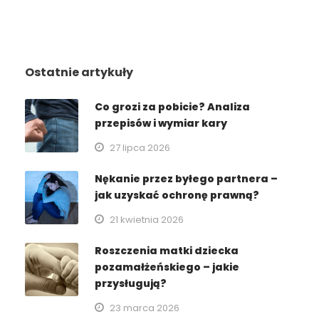
Ostatnie artykuły
Co grozi za pobicie? Analiza
przepisów i wymiar kary
27 lipca 2026
Nękanie przez byłego partnera –
jak uzyskać ochronę prawną?
21 kwietnia 2026
Roszczenia matki dziecka
pozamałżeńskiego – jakie
przysługują?
23 marca 2026