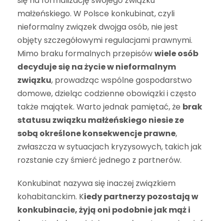
się na formalizację swojego związku
małżeńskiego. W Polsce konkubinat, czyli
nieformalny związek dwojga osób, nie jest
objęty szczegółowymi regulacjami prawnymi.
Mimo braku formalnych przepisów
wiele osób
decyduje się na życie w nieformalnym
związku
, prowadząc wspólne gospodarstwo
domowe, dzieląc codzienne obowiązki i często
także majątek. Warto jednak pamiętać, że
brak
statusu związku małżeńskiego niesie ze
sobą określone konsekwencje prawne
,
zwłaszcza w sytuacjach kryzysowych, takich jak
rozstanie czy śmierć jednego z partnerów.
Konkubinat nazywa się inaczej związkiem
kohabitanckim. K
iedy partnerzy pozostają w
konkubinacie, żyją oni podobnie jak mąż i