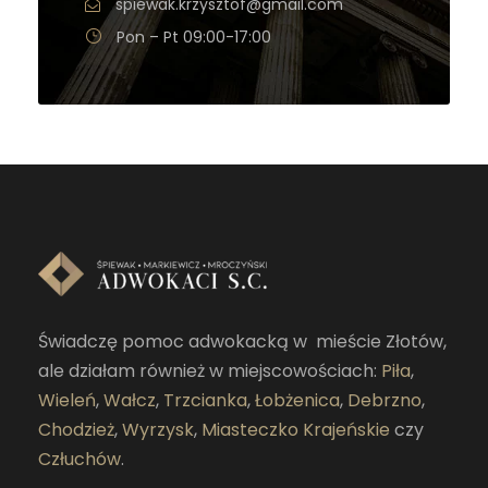
spiewak.krzysztof@gmail.com
Pon – Pt 09:00-17:00
Świadczę pomoc adwokacką w mieście Złotów,
ale działam również w miejscowościach:
Piła
,
Wieleń
,
Wałcz
,
Trzcianka
,
Łobżenica
,
Debrzno
,
Chodzież
,
Wyrzysk
,
Miasteczko Krajeńskie
czy
Człuchów
.