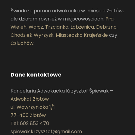
Świadczę pomoc adwokacką w mieście Złotów,
ale działam również w miejscowościach:
Piła
,
Wieleń
,
Wałcz
,
Trzcianka
,
Łobżenica
,
Debrzno
,
Chodzież
,
Wyrzysk
,
Miasteczko Krajeńskie
czy
Człuchów
.
Dane kontaktowe
Kancelaria Adwokacka Krzysztof Śpiewak –
Adwokat Złotów
ul. Wawrzyniaka 1/1
77-400 Złotów
Tel: 602 853 470
spiewak.krzysztof@gmail.com