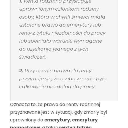
1.
Renta rodzinna przysługuje
uprawnionym członkom rodziny
osoby, która w chwili śmierci miała
ustalone prawo do emerytury lub
renty z tytułu niezdolności do pracy
lub spełniała warunki wymagane
do uzyskania jednego z tych
świadczeń.
2.
Przy ocenie prawa do renty
przyjmuje się, że osoba zmarła była
całkowicie niezdolna do pracy.
Oznacza to, że prawo do renty rodzinnej
przyznawane jest w sytuacji, gdy zmarły był
uprawniony do
emerytury
,
emerytury
pomostowe
j, a także
renty z tytułu