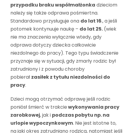
przypadku braku współmałżonka
dzieciom
należy się także odprawa pośmiertna.
Standardowo przysługuje ona
do lat 16
., a jeśli
potomek kontynuuje naukę –
do lat 25.
(wiek
nie ma znaczenia wyłącznie wtedy, gdy
odprawa dotyczy dziecka całkowicie
niezdolnego do pracy). Tego typu świadczenie
przyznaje się w sytuacji, gdy zmarły rodzic był
zatrudniony i z powodu choroby
pobierał
zasiłek z tytułu niezdolności do
pracy
.
Dzieci mogą otrzymać odprawę jeśli rodzic
poniósł śmierć w trakcie
wykonywania pracy
zarobkowej
, jak i
podczas pobytu np. na
urlopie wypoczynkowym
. Nie jest istotne to,
na jaki okres zatrudniano rodzica, natomiast jeśli