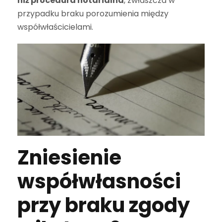
niż procedura notarialna
, zwłaszcza w
przypadku braku porozumienia między
współwłaścicielami.
Zniesienie
współwłasności
przy braku zgody