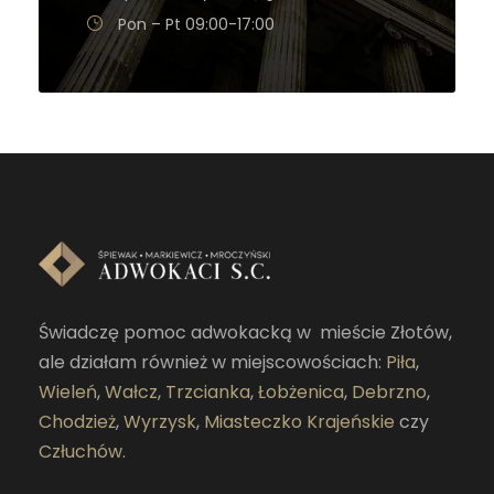
Pon – Pt 09:00-17:00
Świadczę pomoc adwokacką w mieście Złotów,
ale działam również w miejscowościach:
Piła
,
Wieleń
,
Wałcz
,
Trzcianka
,
Łobżenica
,
Debrzno
,
Chodzież
,
Wyrzysk
,
Miasteczko Krajeńskie
czy
Człuchów
.