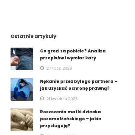
Ostatnie artykuły
Co grozi za pobicie? Analiza
przepisów i wymiar kary
27 lipca 2026
Nękanie przez byłego partnera –
jak uzyskać ochronę prawną?
21 kwietnia 2026
Roszczenia matki dziecka
pozamałżeńskiego – jakie
przysługują?