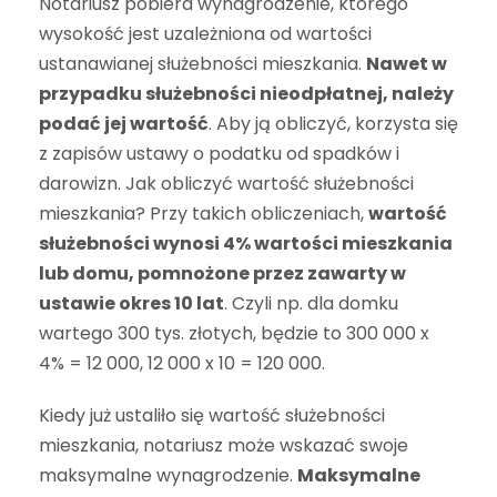
Notariusz pobiera wynagrodzenie, którego
wysokość jest uzależniona od wartości
ustanawianej służebności mieszkania.
Nawet w
przypadku służebności nieodpłatnej, należy
podać jej wartość
. Aby ją obliczyć, korzysta się
z zapisów ustawy o podatku od spadków i
darowizn. Jak obliczyć wartość służebności
mieszkania? Przy takich obliczeniach,
wartość
służebności wynosi 4% wartości mieszkania
lub domu, pomnożone przez zawarty w
ustawie okres 10 lat
. Czyli np. dla domku
wartego 300 tys. złotych, będzie to 300 000 x
4% = 12 000, 12 000 x 10 = 120 000.
Kiedy już ustaliło się wartość służebności
mieszkania, notariusz może wskazać swoje
maksymalne wynagrodzenie.
Maksymalne