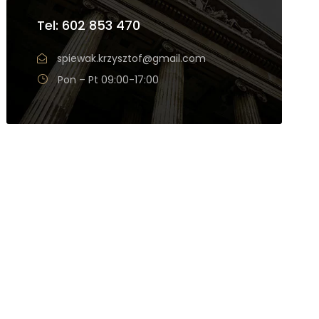
Tel: 602 853 470
spiewak.krzysztof@gmail.com
Pon – Pt 09:00-17:00