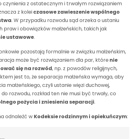
 czynienia z ostatecznym i trwałym rozwiązaniem
nacza z kolei
czasowe zawieszenie wspólnego
stwa
. W przypadku rozwodu sąd orzeka o ustaniu
h praw i obowiązków małżeńskich, takich jak
nie ustawowe
.
żonkowie pozostają formalnie w związku małżeńskim,
paracja może być rozwiązaniem dla par, które
nie
ować się na rozwód
, np. z powodów religijnych,
tem jest to, że separacja małżeńska wymaga, aby
a małżeńskiego, czyli ustanie więzi duchowej,
 do rozwodu, rozkład ten nie musi być trwały, co
nego pożycia i zniesienia separacji
.
na odnaleźć w
Kodeksie rodzinnym i opiekuńczym
: