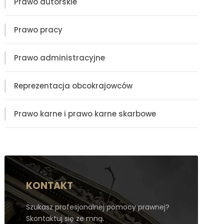
Prawo autorskie
Prawo pracy
Prawo administracyjne
Reprezentacja obcokrajowców
Prawo karne i prawo karne skarbowe
KONTAKT
Szukasz profesjonalnej pomocy prawnej?
Skontaktuj się ze mną.