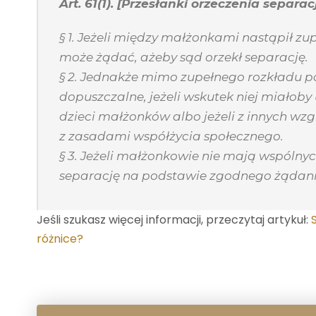
Art. 61(1). [Przesłanki orzeczenia separacj
§ 1. Jeżeli między małżonkami nastąpił z
może żądać, ażeby sąd orzekł separację.
§ 2. Jednakże mimo zupełnego rozkładu poż
dopuszczalne, jeżeli wskutek niej miałob
dzieci małżonków albo jeżeli z innych wz
z zasadami współżycia społecznego.
§ 3. Jeżeli małżonkowie nie mają wspólnyc
separację na podstawie zgodnego żądan
Jeśli szukasz więcej informacji, przeczytaj artykuł:
różnice?