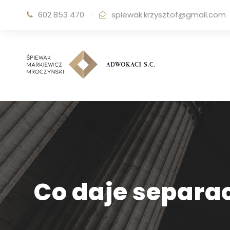
602 853 470
·
spiewak.krzysztof@gmail.com
Co daje separac