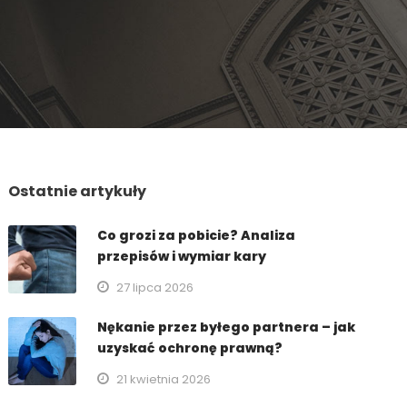
Ostatnie artykuły
Co grozi za pobicie? Analiza
przepisów i wymiar kary
27 lipca 2026
Nękanie przez byłego partnera – jak
uzyskać ochronę prawną?
21 kwietnia 2026