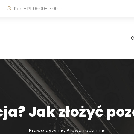
·
Pon - Pt 09:00-17:00
·
O
ja? Jak złożyć po
Prawo cywilne
,
Prawo rodzinne