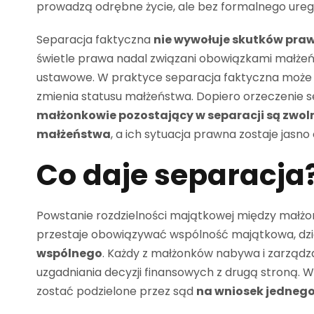
prowadzą odrębne życie, ale bez formalnego ureg
Separacja faktyczna
nie wywołuje skutków pra
świetle prawa nadal związani obowiązkami małżeńs
ustawowe. W praktyce separacja faktyczna może tr
zmienia statusu małżeństwa. Dopiero orzeczenie s
małżonkowie pozostający w separacji są zwol
małżeństwa
, a ich sytuacja prawna zostaje jasno
Co daje separacja?
Powstanie rozdzielności majątkowej między małżo
przestaje obowiązywać wspólność majątkowa, dz
wspólnego
. Każdy z małżonków nabywa i zarządz
uzgadniania decyzji finansowych z drugą stroną
zostać podzielone przez sąd
na wniosek jedneg