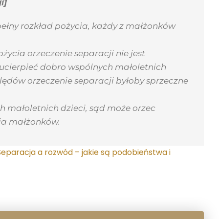
i]
upełny rozkład pożycia, każdy z małżonków
ycia orzeczenie separacji nie jest
y ucierpieć dobro wspólnych małoletnich
ględów orzeczenie separacji byłoby sprzeczne
h małoletnich dzieci, sąd może orzec
ia małżonków.
Separacja a rozwód – jakie są podobieństwa i