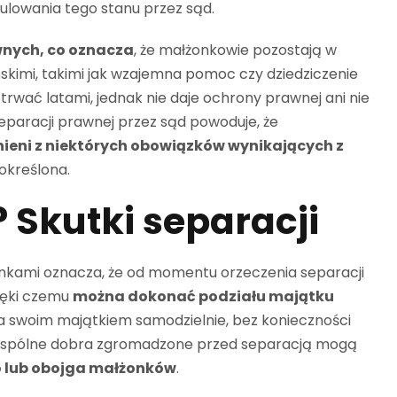
ulowania tego stanu przez sąd.
wnych, co oznacza
, że małżonkowie pozostają w
kimi, takimi jak wzajemna pomoc czy dziedziczenie
wać latami, jednak nie daje ochrony prawnej ani nie
eparacji prawnej przez sąd powoduje, że
nieni z niektórych obowiązków wynikających z
 określona.
 Skutki separacji
nkami oznacza, że od momentu orzeczenia separacji
ięki czemu
można dokonać podziału majątku
a swoim majątkiem samodzielnie, bez konieczności
. Wspólne dobra zgromadzone przed separacją mogą
o lub obojga małżonków
.