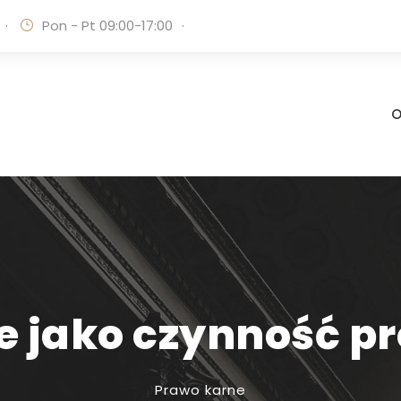
·
Pon - Pt 09:00-17:00
·
O
e jako czynność p
Prawo karne