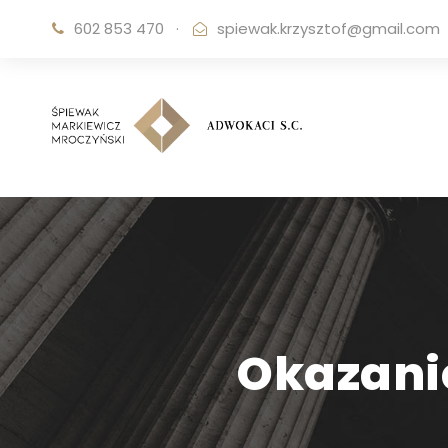
602 853 470
·
spiewak.krzysztof@gmail.com
Okazani