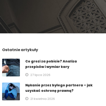
Ostatnie artykuły
Co grozi za pobicie? Analiza
przepisów i wymiar kary
27 lipca 2026
Nękanie przez byłego partnera – jak
uzyskać ochronę prawną?
21 kwietnia 2026