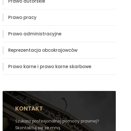
Prawo autorskie
Prawo pracy
Prawo administracyjne
Reprezentacja obcokrajowców
Prawo karne i prawo karne skarbowe
KONTAKT
Szukasz profesjonalnej pomocy prawnej?
Skontaktuj się ze mną.