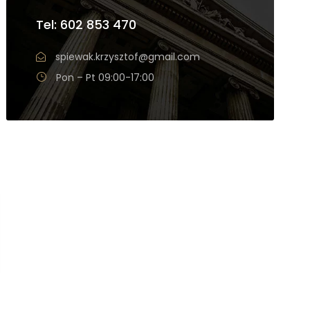
Tel: 602 853 470
spiewak.krzysztof@gmail.com
Pon – Pt 09:00-17:00