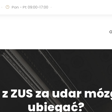
·
Pon - Pt 09:00-17:00
·
O
 ZUS za udar mózgu
ubiegać?