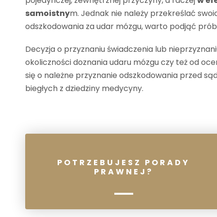
pojedynczej, zewnętrznej przyczyny, a raczej
w ef
samoistny
m. Jednak nie należy przekreślać swo
odszkodowania za udar mózgu, warto podjąć prób
Decyzja o przyznaniu świadczenia lub nieprzyznani
okoliczności doznania udaru mózgu czy też od ocen
się o należne przyznanie odszkodowania przed sąd
biegłych z dziedziny medycyny.
POTRZEBUJESZ PORADY
PRAWNEJ?