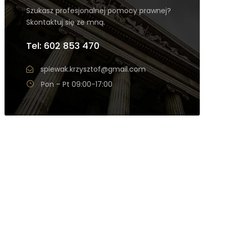
Szukasz profesjonalnej pomocy prawnej?
Skontaktuj się ze mną.
Tel: 602 853 470
spiewak.krzysztof@gmail.com
Pon – Pt 09:00-17:00