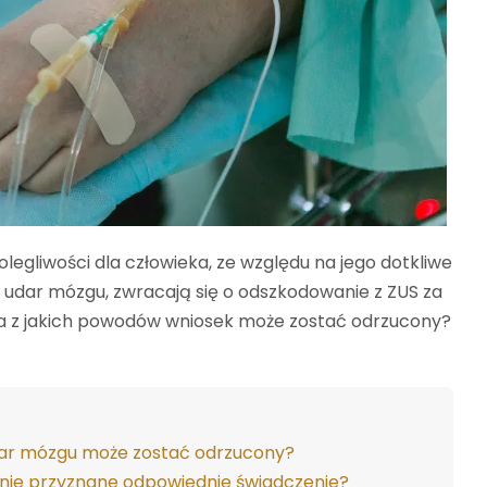
egliwości dla człowieka, ze względu na jego dotkliwe
już udar mózgu, zwracają się o odszkodowanie z ZUS za
, a z jakich powodów wniosek może zostać odrzucony?
dar mózgu może zostać odrzucony?
nie przyznane odpowiednie świadczenie?