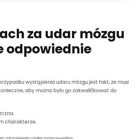
kach za udar mózgu
e odpowiednie
zypadku wystąpienia udaru mózgu jest fakt, że musi
konieczne, aby można było go zakwalifikować do
trzna.
m charakterze.
ub obrażenia ciała pracownika.