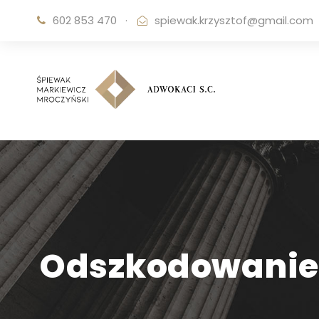
602 853 470
·
spiewak.krzysztof@gmail.com
Odszkodowanie z