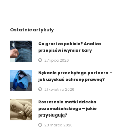
Ostatnie artykuły
Co grozi za pobicie? Analiza
przepisów i wymiar kary
27 lipca 2026
Nękanie przez byłego partnera –
jak uzyskać ochronę prawną?
21 kwietnia 2026
Roszczenia matki dziecka
pozamałżeńskiego – jakie
przysługują?
23 marca 2026