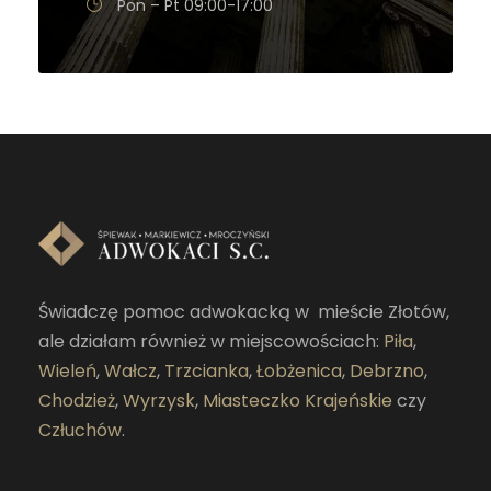
Pon – Pt 09:00-17:00
Świadczę pomoc adwokacką w mieście Złotów,
ale działam również w miejscowościach:
Piła
,
Wieleń
,
Wałcz
,
Trzcianka
,
Łobżenica
,
Debrzno
,
Chodzież
,
Wyrzysk
,
Miasteczko Krajeńskie
czy
Człuchów
.