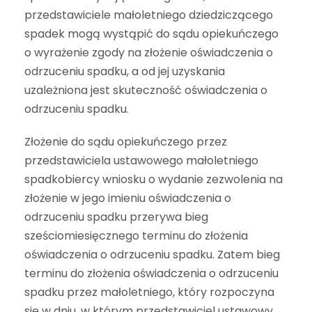
przedstawiciele małoletniego dziedziczącego
spadek mogą wystąpić
do s
ądu opiekuńczego
o wyrażenie zgody na złożenie oświadczenia o
odrzuceniu spadku, a od jej uzyskania
uzależniona jest skuteczność oświadczenia o
odrzuceniu spadku.
Złożenie do sądu opiekuńczego przez
przedstawiciela ustawowego małoletniego
spadkobiercy wniosku o wydanie zezwolenia na
złożenie w jego imieniu oświadczenia o
odrzuceniu spadku przerywa bieg
sześciomiesięcznego terminu do złożenia
oświadczenia o odrzuceniu spadku. Zatem bieg
terminu do złożenia oświadczenia o odrzuceniu
spadku przez małoletniego, kt
ó
ry rozpoczyna
się w dniu, w kt
ó
rym przedstawiciel ustawowy