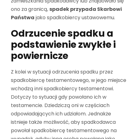
zamieszkania spadkodawcy lub znajdowało się
ono za granicą,
spadek przypada Skarbowi
Państwa
jako spadkobiercy ustawowemu.
Odrzucenie spadku a
podstawienie zwykłe i
powiernicze
Z kolei w sytuacji odrzucenia spadku przez
spadkobiercę testamentowego, w jego miejsce
wchodzą inni spadkobiercy testamentowi.
Dotyczy to sytuacji gdy powołano ich w
testamencie. Dziedziczą oni w częściach
odpowiadających ich udziałom. Jednakże
istnieje także możliwość, aby spadkodawca
powołał spadkobiercę testamentowego na
wypadek, gdyby inna osoba powołana jako