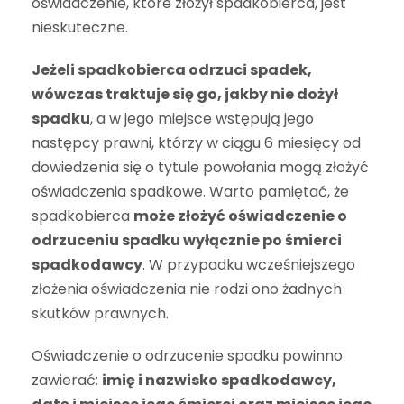
oświadczenie, które złożył spadkobierca, jest
nieskuteczne.
Jeżeli spadkobierca odrzuci spadek,
w
ó
wczas traktuje się go, jakby nie dożył
spadku
, a w jego miejsce wstępują jego
następcy prawni, kt
ó
rzy w ciągu 6 miesięcy od
dowiedzenia się o tytule powołania mogą złożyć
oświadczenia spadkowe. Warto pamiętać, że
spadkobierca
może złożyć oświadczenie o
odrzuceniu spadku wyłącznie po śmierci
spadkodawcy
. W przypadku wcześniejszego
złożenia oświadczenia nie rodzi ono żadnych
skutków prawnych.
Oświadczenie o odrzucenie spadku powinno
zawierać:
imię i nazwisko spadkodawcy,