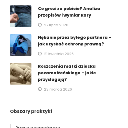
Co grozi za pobicie? Analiza
przepisów i wymiar kary
27 lipca 2026
Nękanie przez byłego partnera –
jak uzyskać ochronę prawną?
21 kwietnia 2026
Roszczenia matki dziecka
pozamałżeńskiego – jakie
przysługują?
23 marca 2026
Obszary praktyki
Prawo gospodarcze