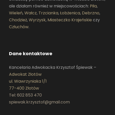
ale działam również w miejscowościach:
Piła
,
Wieleń
,
Wałcz
,
Trzcianka
,
Łobżenica
,
Debrzno
,
Chodzież
,
Wyrzysk
,
Miasteczko Krajeńskie
czy
Człuchów
.
Dane kontaktowe
Kancelaria Adwokacka Krzysztof Śpiewak –
Adwokat Złotów
ul. Wawrzyniaka 1/1
77-400 Złotów
Tel: 602 853 470
spiewak.krzysztof@gmail.com